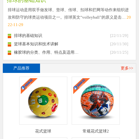
排球的基础知识
排球运动是用双手做发球、垫球、传球、扣球和拦网等动作来组织进
攻和防守的球类运动项目之一。排球英文“volleyball”的原义是击…
20
22-11-29
排球的基础知识
[22/11/29]
篮球基本知识和技术讲解
[20/11/30]
橡胶球的分类、作用、特点及适用…
[20/11/25]
产品推荐
更多>>
花式篮球
常规花式篮球2