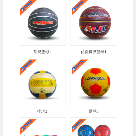
常规篮球1
仿皮橡胶篮球1
排球2
足球3