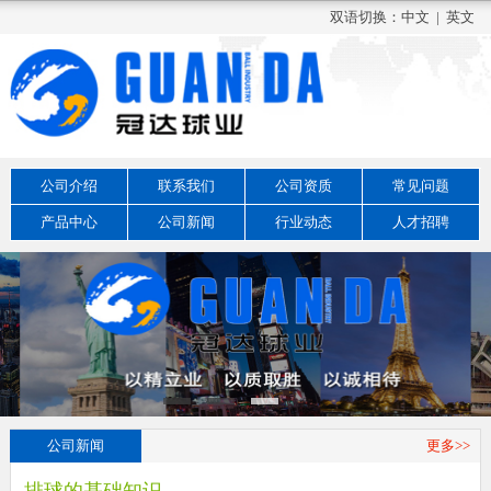
双语切换：
中文
|
英文
公司介绍
联系我们
公司资质
常见问题
产品中心
公司新闻
行业动态
人才招聘
公司新闻
更多>>