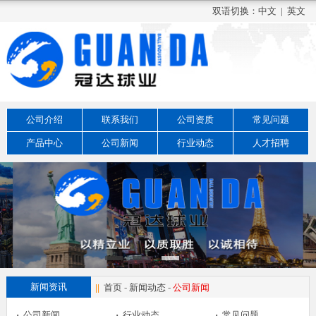
双语切换：
中文
|
英文
公司介绍
联系我们
公司资质
常见问题
产品中心
公司新闻
行业动态
人才招聘
新闻资讯
||
首页
-
新闻动态
-
公司新闻
·
公司新闻
·
行业动态
·
常见问题