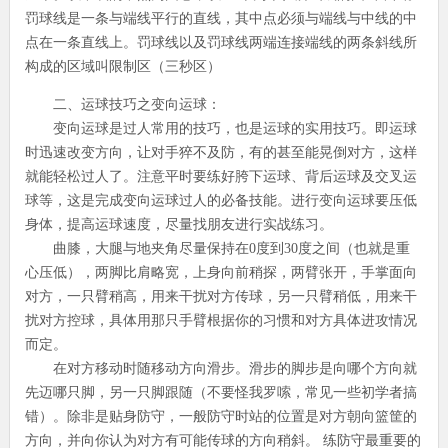
罚球线是一条与端线平行的直线，其中点必须与端线与中线的中
点在一条直线上。罚球线以及罚球线两端连接端线的两条斜线所
构成的区域叫限制区（三秒区）
二、运球技巧之变向运球：
变向运球是过人常用的技巧，也是运球的实用技巧。即运球
时迅速改变方向，让对手猝不及防，有的甚至能晃倒对方，这样
就能轻松过人了。注意平时要练好胯下运球、背后运球及交叉运
球等，这是完成变向运球过人的必备技能。进行变向运球要压低
身体，提高运球速度，尽量找朋友进行实战练习。
曲膝，大腿与地夹角尽量保持在0度到30度之间（也就是重
心压低），两脚比肩略宽，上身向前稍探，两臂张开，手掌面向
对方，一只臂稍高，用来干扰对方传球，另一只臂稍低，用来干
扰对方控球，具体用那只手臂根据你的习惯和对方具体进攻情况
而定。
在对方移动时随移动方向滑步。滑步的脚步是向哪个方向就
先迈哪只脚，另一只脚跟随（不要怪我罗嗦，常见一些初学者搞
错）。除非是贴身防守，一般防守时站的位置是对方朝向篮筐的
方向，并向你认为对方有可能传球的方向稍斜。 练防守最重要的