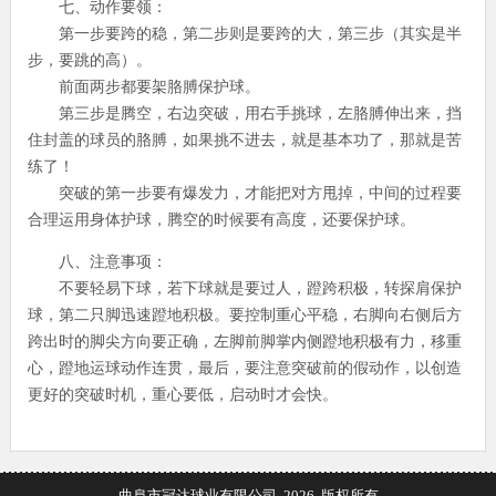
七、动作要领：
第一步要跨的稳，第二步则是要跨的大，第三步（其实是半
步，要跳的高）。
前面两步都要架胳膊保护球。
第三步是腾空，右边突破，用右手挑球，左胳膊伸出来，挡
住封盖的球员的胳膊，如果挑不进去，就是基本功了，那就是苦
练了！
突破的第一步要有爆发力，才能把对方甩掉，中间的过程要
合理运用身体护球，腾空的时候要有高度，还要保护球。
八、注意事项：
不要轻易下球，若下球就是要过人，蹬跨积极，转探肩保护
球，第二只脚迅速蹬地积极。要控制重心平稳，右脚向右侧后方
跨出时的脚尖方向要正确，左脚前脚掌内侧蹬地积极有力，移重
心，蹬地运球动作连贯，最后，要注意突破前的假动作，以创造
更好的突破时机，重心要低，启动时才会快。
曲阜市冠达球业有限公司 2026 版权所有