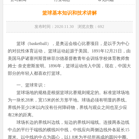
篮球基本知识和技术讲解
发布时间：2020.11.30 浏览次数：
692
篮球（basketball），是奥运会核心比赛项目，是以手为中心
的对抗性体育运动 。篮球运动起源于美国。1891年12月21日，由
美国马萨诸塞州斯普林菲尔德基督教青年会训练学校体育教师詹
姆士·奈史密斯发明。1896年，篮球运动传入中国，现在，中国大
部分的年轻人都喜欢打篮球。
一、篮球常识：
篮球场地的规格是根据篮球比赛规则规定的。标准篮球场地
为一块长28米，宽15米的长方形平地。球场必须有明显的界线。
界线外至少2米以内没有任何障碍物，界线与观众之间也至少应
有2米的距离。
球场长边的界线叫边线，短边的界线叫端线。连接两条边线
中点的平行于端线的横线叫中线，中线应向两侧边线外各延长15
厘米。以中线的中点为圆心，以1.8米为半径所画成的圆叫中圈。