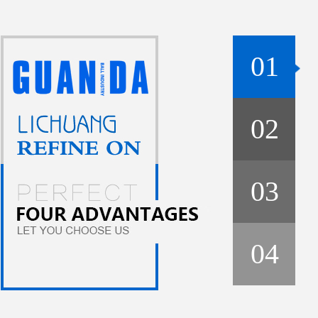
01
02
03
04